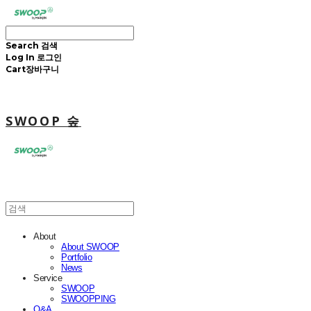
Search
검색
Log In
로그인
Cart
장바구니
SWOOP 숲
About
About SWOOP
Portfolio
News
Service
SWOOP
SWOOPPING
Q&A