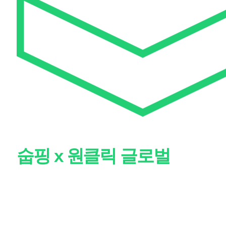
숩핑 x 원클릭 글로벌
할인
은