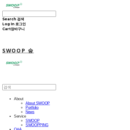
Search
검색
Log In
로그인
Cart
장바구니
SWOOP 숲
About
About SWOOP
Portfolio
News
Service
SWOOP
SWOOPPING
Q&A